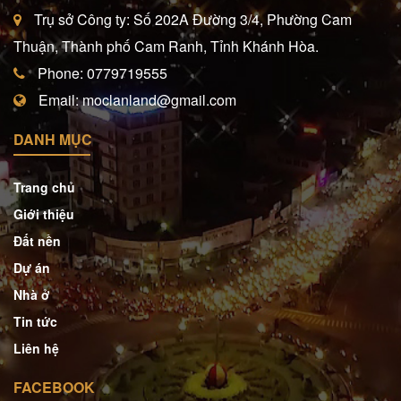
Trụ sở Công ty: Số 202A Đường 3/4, Phường Cam
Thuận, Thành phố Cam Ranh, Tỉnh Khánh Hòa.
Phone: 0779719555
Email: moclanland@gmail.com
DANH MỤC
Trang chủ
Giới thiệu
Đất nền
Dự án
Nhà ở
Tin tức
Liên hệ
FACEBOOK