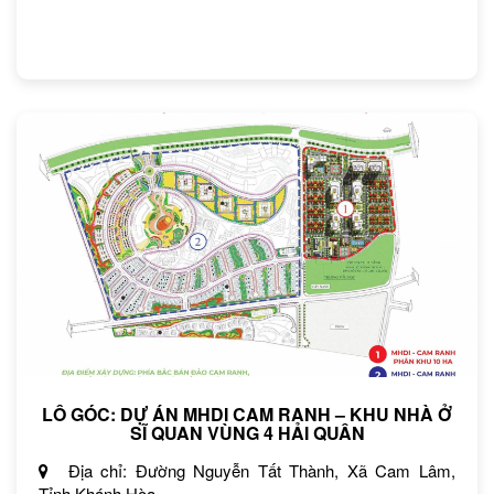
LÔ GÓC: DỰ ÁN MHDI CAM RANH – KHU NHÀ Ở
SĨ QUAN VÙNG 4 HẢI QUÂN
Địa chỉ: Đường Nguyễn Tất Thành, Xã Cam Lâm,
Tỉnh Khánh Hòa.