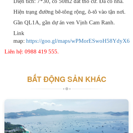
Diện tích: 7*30, có 50m2 đất thổ cư. Đã có nhà.
Hiện trạng đường bê-tông rộng, ô-tô vào tận nơi.
Gần QL1A, gần dự án ven Vịnh Cam Ranh.
Link
map:
https://goo.gl/maps/wPMorESwoH58YdyX6
Liên hệ: 0988 419 555.
BẤT ĐỘNG SẢN KHÁC