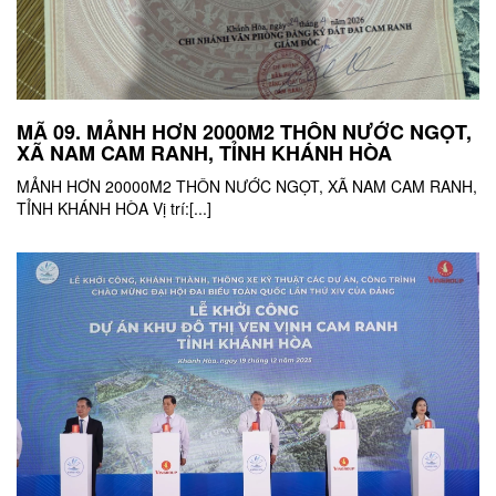
MÃ 09. MẢNH HƠN 2000M2 THÔN NƯỚC NGỌT,
XÃ NAM CAM RANH, TỈNH KHÁNH HÒA
MẢNH HƠN 20000M2 THÔN NƯỚC NGỌT, XÃ NAM CAM RANH,
TỈNH KHÁNH HÒA Vị trí:[...]