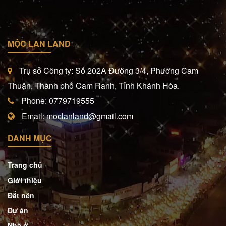
MỘC LAN LAND
Trụ sở Công ty: Số 202A Đường 3/4, Phường Cam
Thuận, Thành phố Cam Ranh, Tỉnh Khánh Hòa.
Phone: 0779719555
Email: moclanland@gmail.com
DANH MỤC
Trang chủ
Giới thiệu
Đất nền
Dự án
Nhà ở