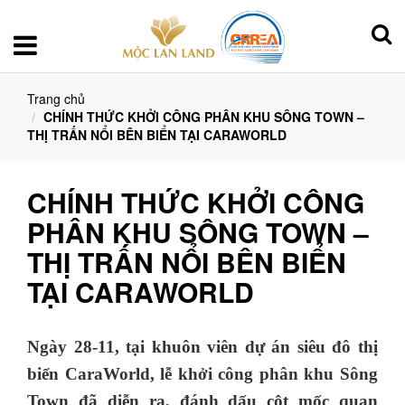
Trang chủ
CHÍNH THỨC KHỞI CÔNG PHÂN KHU SÔNG TOWN –
THỊ TRẤN NỔI BÊN BIỂN TẠI CARAWORLD
CHÍNH THỨC KHỞI CÔNG
PHÂN KHU SÔNG TOWN –
THỊ TRẤN NỔI BÊN BIỂN
TẠI CARAWORLD
Ngày 28-11, tại khuôn viên dự án siêu đô thị
biển CaraWorld, lễ khởi công phân khu Sông
Town đã diễn ra, đánh dấu cột mốc quan