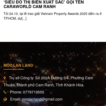
‘SIÊU ĐÔ THỊ BIỂN XUẤT SẮC’ GỌI TÊN
CARAWORLD CAM RANH
Tối 24.10, tại lễ trao giải Vietnam Property Awards 2025 diễn ra ở
TP.HCM, dự[...]
MỘC LAN LAND
Trụ sở Công ty: Số 202A Đường 3/4, Phường Cam
Thuận, Thành phố Cam Ranh, Tỉnh Khánh Hòa.
Phone: 0779719555
Email: moclanland@gmail.com