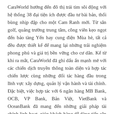
CaraWorld hướng đến đô thị trái tim sôi động với
hệ thống 38 đại tiện ích được đầu tư bài bản, thổi
bùng nhịp đập cho một Cam Ranh mới. Từ sân
golf, quảng trường trung tâm, công viên kẹo ngọt
đến bảo tàng Yến hay cung điện Mùa hè, tất cả
đều được thiết kế để mang lại những trải nghiệm
phong phú và giá trị bền vững cho cư dân. Kể từ
khi ra mắt, CaraWorld đã ghi dấu ấn mạnh mẽ với
các chiến dịch truyền thông toàn diện và hợp tác
chiến lược cùng những đối tác hàng đầu trong
lĩnh vực xây dựng, quản lý vận hành và tài chính.
Đặc biệt, việc hợp tác với 6 ngân hàng MB Bank,
OCB, VP Bank, Bản Việt, VietBank và
OceanBank đã mang đến những giải pháp tài
chính linh hoạt, giúp khách hàng dễ dàng tiếp cận