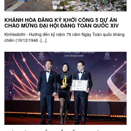
KHÁNH HÒA ĐĂNG KÝ KHỞI CÔNG 5 DỰ ÁN
CHÀO MỪNG ĐẠI HỘI ĐẢNG TOÀN QUỐC XIV
Kinhtedothi - Hướng đến kỷ niệm 79 năm Ngày Toàn quốc kháng
chiến (19/12/1946 -[...]