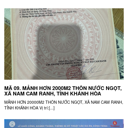
MÃ 09. MẢNH HƠN 2000M2 THÔN NƯỚC NGỌT,
XÃ NAM CAM RANH, TỈNH KHÁNH HÒA
MẢNH HƠN 20000M2 THÔN NƯỚC NGỌT, XÃ NAM CAM RANH,
TỈNH KHÁNH HÒA Vị trí:[...]