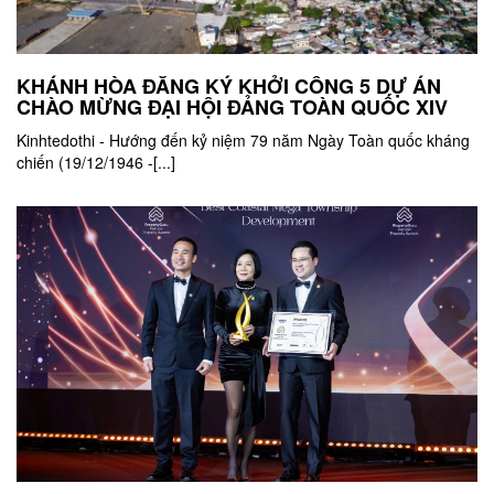
KHÁNH HÒA ĐĂNG KÝ KHỞI CÔNG 5 DỰ ÁN
CHÀO MỪNG ĐẠI HỘI ĐẢNG TOÀN QUỐC XIV
Kinhtedothi - Hướng đến kỷ niệm 79 năm Ngày Toàn quốc kháng
chiến (19/12/1946 -[...]