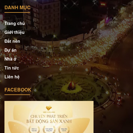
DANH MỤC
Trang chủ
Giới thiệu
Đất nền
Dự án
Nhà ở
Tin tức
Liên hệ
FACEBOOK