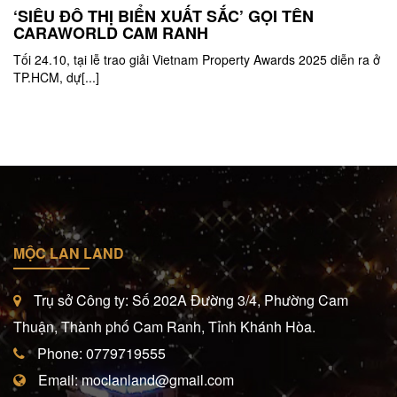
‘SIÊU ĐÔ THỊ BIỂN XUẤT SẮC’ GỌI TÊN
CARAWORLD CAM RANH
Tối 24.10, tại lễ trao giải Vietnam Property Awards 2025 diễn ra ở
TP.HCM, dự[...]
MỘC LAN LAND
Trụ sở Công ty: Số 202A Đường 3/4, Phường Cam
Thuận, Thành phố Cam Ranh, Tỉnh Khánh Hòa.
Phone: 0779719555
Email: moclanland@gmail.com