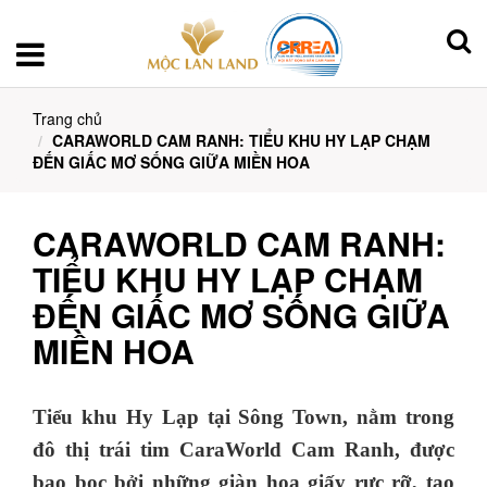
Trang chủ
CARAWORLD CAM RANH: TIỂU KHU HY LẠP CHẠM
ĐẾN GIẤC MƠ SỐNG GIỮA MIỀN HOA
CARAWORLD CAM RANH:
TIỂU KHU HY LẠP CHẠM
ĐẾN GIẤC MƠ SỐNG GIỮA
MIỀN HOA
Tiểu khu Hy Lạp tại Sông Town, nằm trong
đô thị trái tim CaraWorld Cam Ranh, được
bao bọc bởi những giàn hoa giấy rực rỡ, tạo