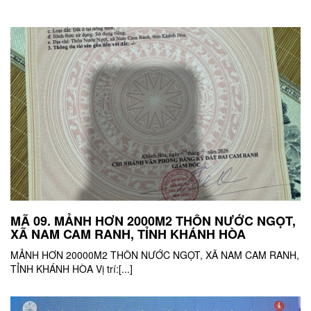
MÃ 09. MẢNH HƠN 2000M2 THÔN NƯỚC NGỌT,
XÃ NAM CAM RANH, TỈNH KHÁNH HÒA
MẢNH HƠN 20000M2 THÔN NƯỚC NGỌT, XÃ NAM CAM RANH,
TỈNH KHÁNH HÒA Vị trí:[...]